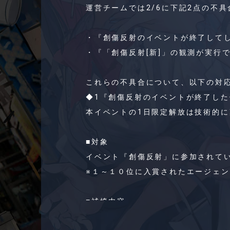
運営チームでは2/6に下記2点の不
・『創傷反射のイベントが終了して
・『「創傷反射[新]」の観測が実行
これらの不具合について、以下の対
◆1『創傷反射のイベントが終了し
本イベントの1日限定解放は技術的
■対象
イベント『創傷反射」に参加されてい
※１～１０位に入賞されたエージェ
■補填内容
①一日分のリボン(秘術品)を2000