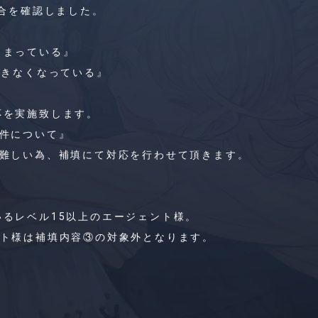
具合を確認しました。
しまっている』
できなくなっている』
応を実施致します。
た件について』
に難しい為、補填にて対応を行わせて頂きます。
るレベル15以上のエージェント様。
ント様は補填内容③の対象外となります。
0個補填致します。