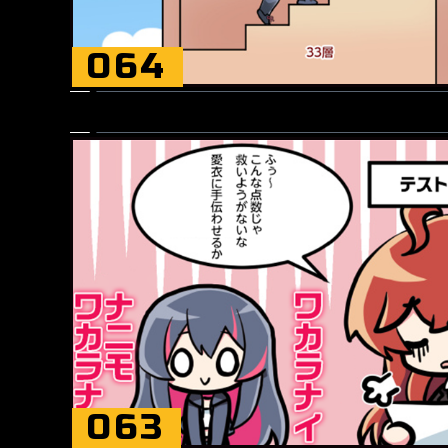
064
063