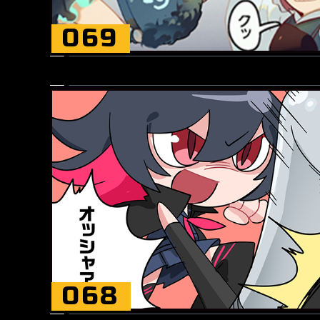
069
068