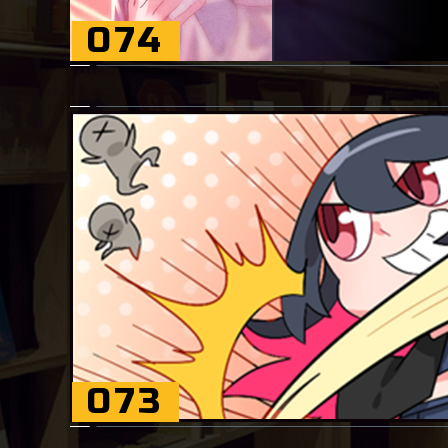
074
073